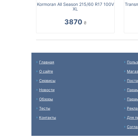
Kormoran All Season 215/60 R17 100V
Trans
XL
3870
₴
Главная
Польз
О сайте
Мага
Сервисы
Пост
Новости
Пара
Обзоры
Парам
Тесты
Рекл
Контакты
Для п
Согл