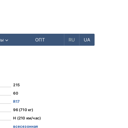
ры
ОПТ
RU
UA
215
60
R17
96 (710 кг)
H (210 км/час)
всесезонная