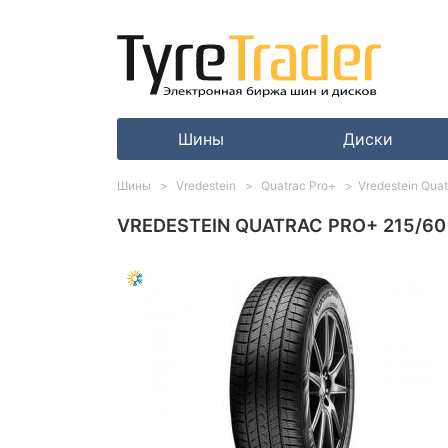
Шины
Диски
Шины
Vredestein
Quatrac Pro+
Vredestein Qua
VREDESTEIN QUATRAC PRO+ 215/60