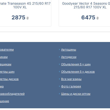
mate Transeason 4S 215/60 R17
Goodyear Vector 4 Seasons 
100V XL
215/60 R17 100V XL
2875
6475
₴
₴
ователям
Автошины
зинам
Автодиски
авщикам
Объявления б у шин
метры шин
Объявления б у дисков
етры дисков
Все магазины
ама
Фото галерея
равообладателей
Шины и диски оптом
ашение