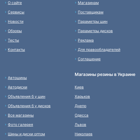
О сайте
Магазинам
Сервисы
Поставщикам
Новости
Параметры шин
Обзоры
Параметры дисков
Тесты
Реклама
Контакты
Для правообладателей
Соглашение
Магазины резины в Украине
Автошины
Автодиски
Киев
Объявления б у шин
Харьков
Объявления б у дисков
Днепр
Все магазины
Одесса
Фото галерея
Львов
Шины и диски оптом
Николаев