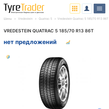
Нави
Шины
Vredestein
Quatrac 5
Vredestein Quatrac 5 185/70 R13 86T
VREDESTEIN QUATRAC 5 185/70 R13 86T
нет предложений