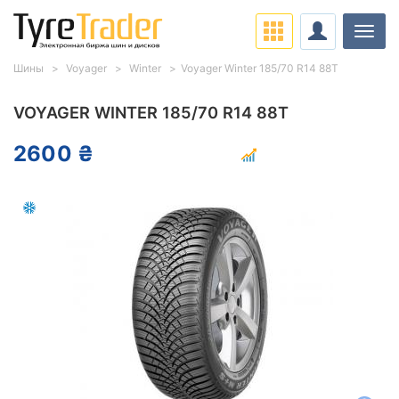
Нави
Шины
Voyager
Winter
Voyager Winter 185/70 R14 88T
VOYAGER WINTER 185/70 R14 88T
2600 ₴