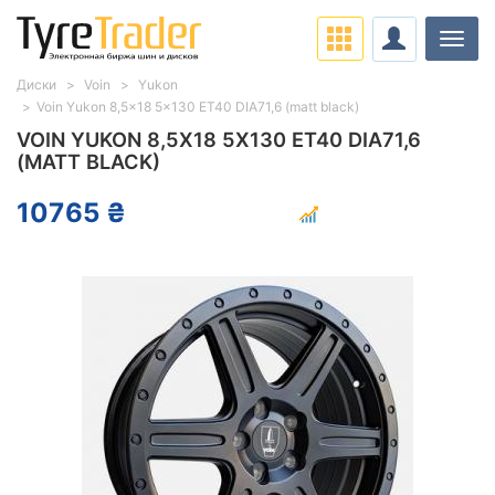
Нави
Диски
Voin
Yukon
Voin Yukon 8,5x18 5x130 ET40 DIA71,6 (matt black)
VOIN YUKON 8,5X18 5X130 ET40 DIA71,6
(MATT BLACK)
10765 ₴