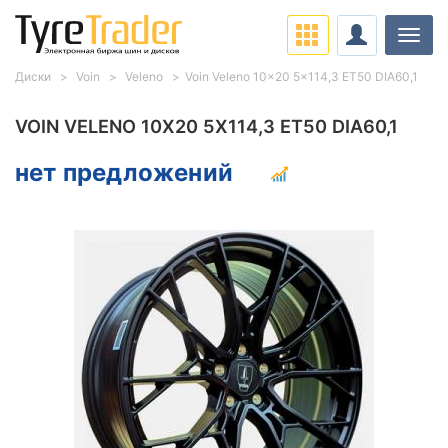
Нави
Диски
Voin
Veleno
Voin Veleno 10x20 5x114,3 ET50 DIA60,1
VOIN VELENO 10X20 5X114,3 ET50 DIA60,1
нет предложений