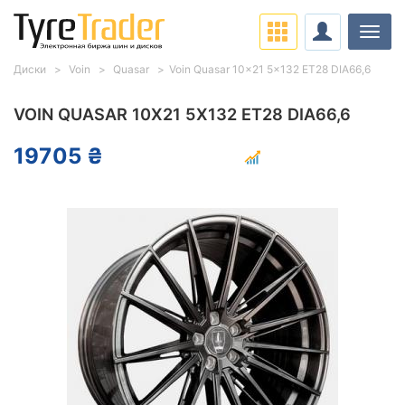
Нави
Диски
Voin
Quasar
Voin Quasar 10x21 5x132 ET28 DIA66,6
VOIN QUASAR 10X21 5X132 ET28 DIA66,6
19705 ₴