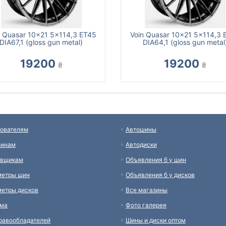
n Quasar 10x21 5x114,3 ET45
Voin Quasar 10x21 5x114,3 
DIA67,1 (gloss gun metal)
DIA64,1 (gloss gun metal
19200
19200
₴
₴
ователям
Автошины
зинам
Автодиски
авщикам
Объявления б у шин
метры шин
Объявления б у дисков
етры дисков
Все магазины
ама
Фото галерея
равообладателей
Шины и диски оптом