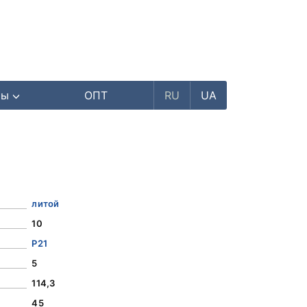
ры
ОПТ
RU
UA
литой
10
Р21
5
114,3
45