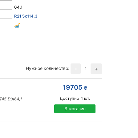
64,1
R21 5x114,3
Нужное количество:
1
-
+
19705
₴
Доступно
4
шт.
T45 DIA64,1
В магазин