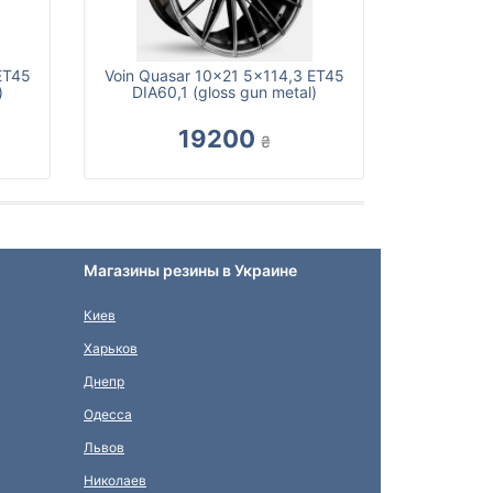
ET45
Voin Quasar 10x21 5x114,3 ET45
)
DIA60,1 (gloss gun metal)
19200
₴
Магазины резины в Украине
Киев
Харьков
Днепр
Одесса
Львов
Николаев