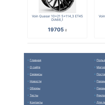
Voin Quasar 10x21 5x114,3 ET45
Voi
DIA66,1
19705
₴
Главная
Польз
О сайте
Мага
Сервисы
Пост
Новости
Пара
Обзоры
Парам
Тесты
Рекл
Контакты
Для п