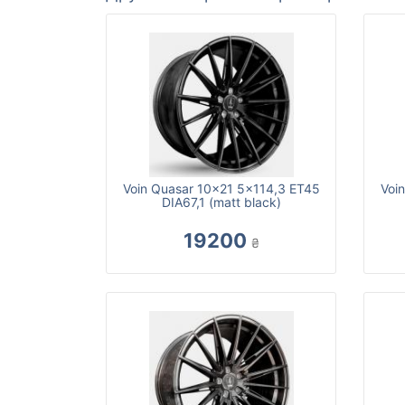
Voin Quasar 10x21 5x114,3 ET45
Voi
DIA67,1 (matt black)
19200
₴