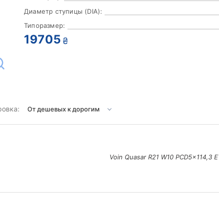
Диаметр ступицы (DIA):
Типоразмер:
19705
₴
ровка:
Voin Quasar R21 W10 PCD5x114,3 E