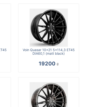
ET45
Voin Quasar 10x21 5x114,3 ET45
DIA60,1 (matt black)
19200
₴