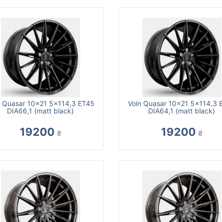
n Quasar 10x21 5x114,3 ET45
Voin Quasar 10x21 5x114,3 
DIA66,1 (matt black)
DIA64,1 (matt black)
19200
19200
₴
₴