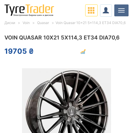
Нави
Диски
Voin
Quasar
Voin Quasar 10x21 5x114,3 ET34 DIA70,6
VOIN QUASAR 10X21 5X114,3 ET34 DIA70,6
19705 ₴