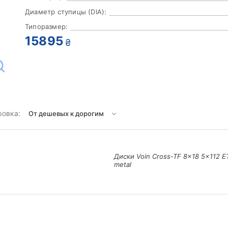
Диаметр ступицы (DIA):
Типоразмер:
15895
₴
ровка:
Диски Voin Cross-TF 8x18 5x112 ET
metal