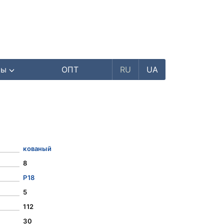
ры
ОПТ
RU
UA
кованый
8
Р18
5
112
30