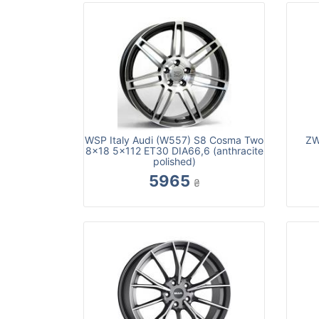
WSP Italy Audi (W557) S8 Cosma Two
ZW
8x18 5x112 ET30 DIA66,6 (anthracite
polished)
5965
₴