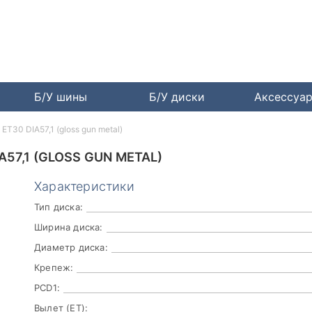
Б/У шины
Б/У диски
Аксессуа
ET30 DIA57,1 (gloss gun metal)
A57,1 (GLOSS GUN METAL)
Характеристики
Тип диска:
Ширина диска:
Диаметр диска:
Крепеж:
PCD1:
Вылет (ET):