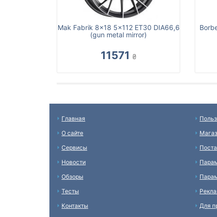
Mak Fabrik 8x18 5x112 ET30 DIA66,6
Borb
(gun metal mirror)
11571
₴
Главная
Польз
О сайте
Мага
Сервисы
Пост
Новости
Пара
Обзоры
Парам
Тесты
Рекл
Контакты
Для п