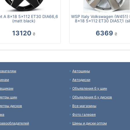
et A 8x18 5x112 ET30 DIA66,6
WSP Italy Volkswagen (W451)
(matt black)
8x18 5x112 ET30 DIA57,1 (sil
13120
6369
₴
₴
ователям
Автошины
зинам
Автодиски
авщикам
Объявления б у шин
метры шин
Объявления б у дисков
етры дисков
Все магазины
ама
Фото галерея
равообладателей
Шины и диски оптом