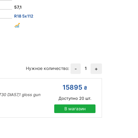
57,1
R18 5x112
Нужное количество:
1
-
+
15895
₴
30 DIA57,1 gloss gun
Доступно
20
шт.
В магазин