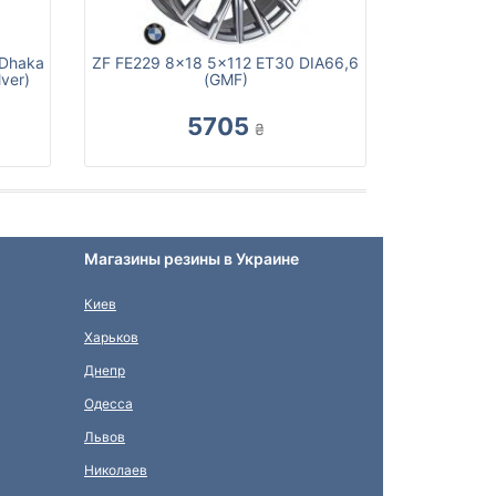
 Dhaka
ZF FE229 8x18 5x112 ET30 DIA66,6
ver)
(GMF)
5705
₴
Магазины резины в Украине
Киев
Харьков
Днепр
Одесса
Львов
Николаев