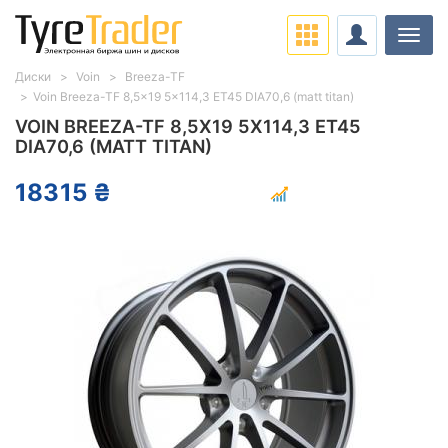
Нави
Диски
Voin
Breeza-TF
Voin Breeza-TF 8,5x19 5x114,3 ET45 DIA70,6 (matt titan)
VOIN BREEZA-TF 8,5X19 5X114,3 ET45
DIA70,6 (MATT TITAN)
18315 ₴