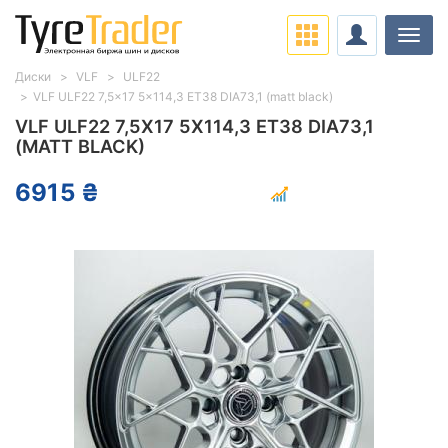
Нави
Диски
VLF
ULF22
VLF ULF22 7,5x17 5x114,3 ET38 DIA73,1 (matt black)
VLF ULF22 7,5X17 5X114,3 ET38 DIA73,1
(MATT BLACK)
6915 ₴