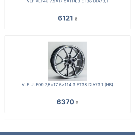
VLF VLF40 7,5x17 5x114,3 ET38 DIA73,1
6121
₴
VLF ULF09 7,5x17 5x114,3 ET38 DIA73,1 (HB)
6370
₴