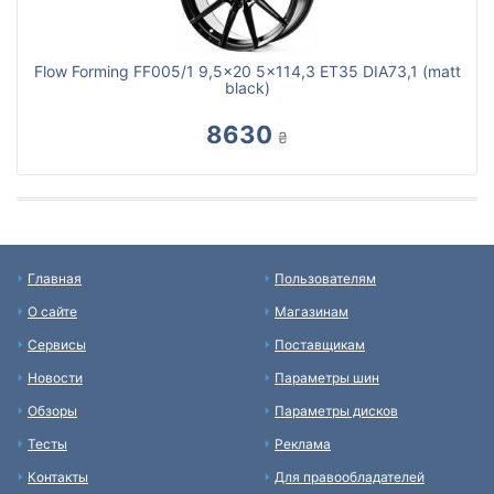
Flow Forming FF005/1 9,5x20 5x114,3 ET35 DIA73,1 (matt
black)
8630
₴
Главная
Пользователям
О сайте
Магазинам
Сервисы
Поставщикам
Новости
Параметры шин
Обзоры
Параметры дисков
Тесты
Реклама
Контакты
Для правообладателей