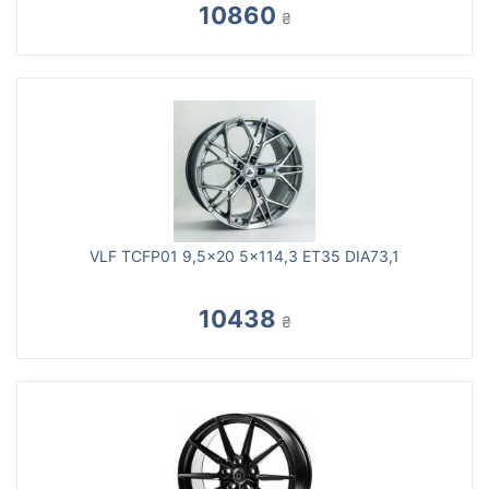
10860
₴
VLF TCFP01 9,5x20 5x114,3 ET35 DIA73,1
10438
₴