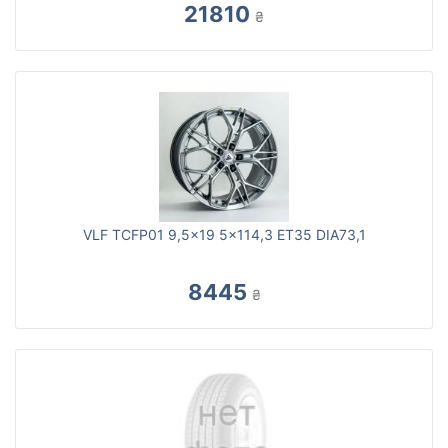
21810
₴
VLF TCFP01 9,5x19 5x114,3 ET35 DIA73,1
8445
₴