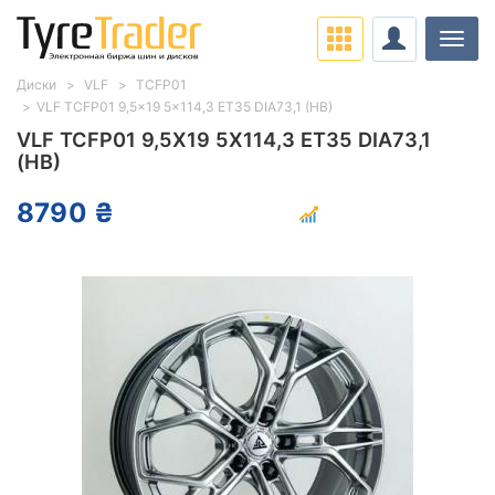
Нави
Диски
VLF
TCFP01
VLF TCFP01 9,5x19 5x114,3 ET35 DIA73,1 (HB)
VLF TCFP01 9,5X19 5X114,3 ET35 DIA73,1
(HB)
8790 ₴