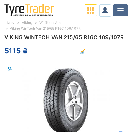
Нави
Шины
Viking
WinTech Van
Viking WinTech Van 215/65 R16C 109/107R
VIKING WINTECH VAN 215/65 R16C 109/107R
5115 ₴