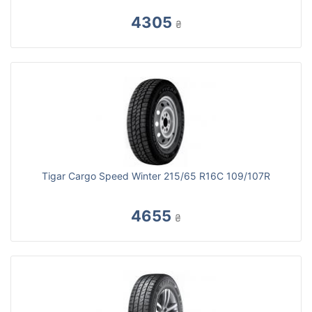
4305
₴
Tigar Cargo Speed Winter 215/65 R16C 109/107R
4655
₴