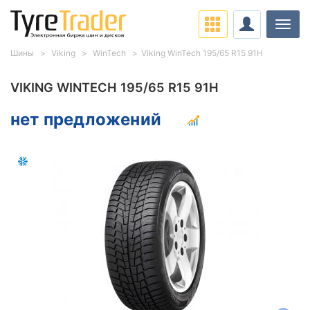
Нави
Шины
Viking
WinTech
Viking WinTech 195/65 R15 91H
VIKING WINTECH 195/65 R15 91H
нет предложений