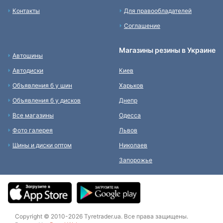
Контакты
Для правообладателей
Соглашение
Магазины резины в Украине
Автошины
Автодиски
Киев
Объявления б у шин
Харьков
Объявления б у дисков
Днепр
Все магазины
Одесса
Фото галерея
Львов
Шины и диски оптом
Николаев
Запорожье
Copyright © 2010-2026 Tyretrader.ua. Все права защищены.