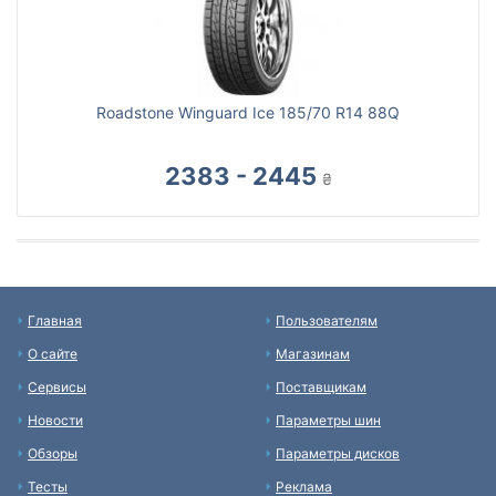
Roadstone Winguard Ice 185/70 R14 88Q
2383 - 2445
₴
Главная
Пользователям
О сайте
Магазинам
Сервисы
Поставщикам
Новости
Параметры шин
Обзоры
Параметры дисков
Тесты
Реклама