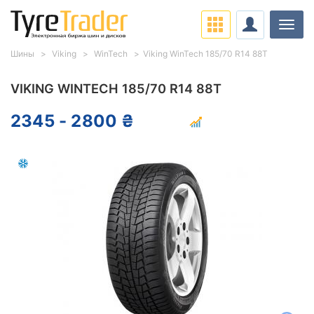
Нави
Шины
Viking
WinTech
Viking WinTech 185/70 R14 88T
VIKING WINTECH 185/70 R14 88T
2345 - 2800 ₴