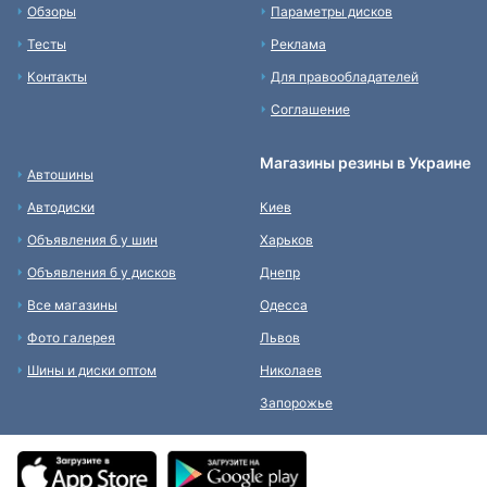
Обзоры
Параметры дисков
Тесты
Реклама
Контакты
Для правообладателей
Соглашение
Магазины резины в Украине
Автошины
Автодиски
Киев
Объявления б у шин
Харьков
Объявления б у дисков
Днепр
Все магазины
Одесса
Фото галерея
Львов
Шины и диски оптом
Николаев
Запорожье