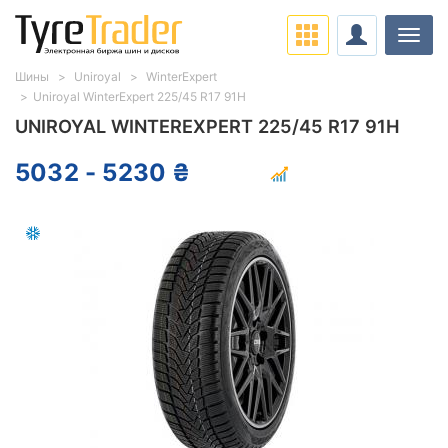
Нави
Шины
Uniroyal
WinterExpert
Uniroyal WinterExpert 225/45 R17 91H
UNIROYAL WINTEREXPERT 225/45 R17 91H
5032 - 5230 ₴