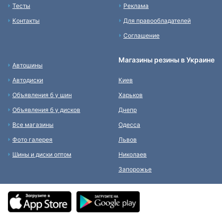
Тесты
Реклама
Контакты
Для правообладателей
Соглашение
Магазины резины в Украине
Автошины
Автодиски
Киев
Объявления б у шин
Харьков
Объявления б у дисков
Днепр
Все магазины
Одесса
Фото галерея
Львов
Шины и диски оптом
Николаев
Запорожье