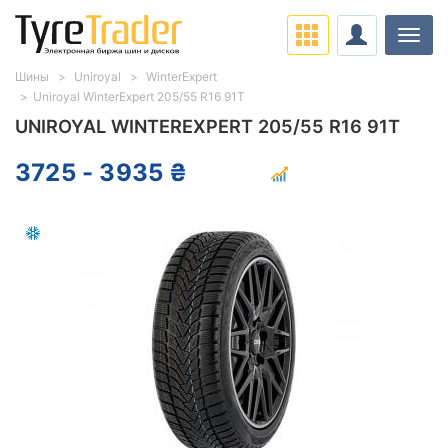
Нави
Шины
Uniroyal
WinterExpert
Uniroyal WinterExpert 205/55 R16 91T
UNIROYAL WINTEREXPERT 205/55 R16 91T
3725 - 3935 ₴