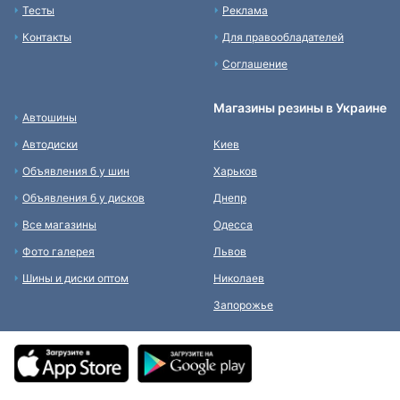
Тесты
Реклама
Контакты
Для правообладателей
Соглашение
Магазины резины в Украине
Автошины
Автодиски
Киев
Объявления б у шин
Харьков
Объявления б у дисков
Днепр
Все магазины
Одесса
Фото галерея
Львов
Шины и диски оптом
Николаев
Запорожье