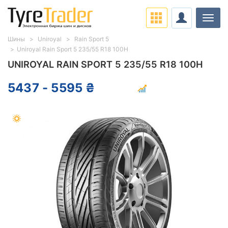
Нави
Шины
Uniroyal
Rain Sport 5
Uniroyal Rain Sport 5 235/55 R18 100H
UNIROYAL RAIN SPORT 5 235/55 R18 100H
5437 - 5595 ₴