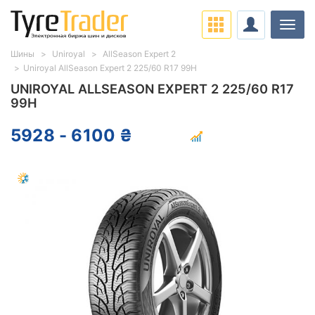
Нави
Шины
Uniroyal
AllSeason Expert 2
Uniroyal AllSeason Expert 2 225/60 R17 99H
UNIROYAL ALLSEASON EXPERT 2 225/60 R17
99H
5928 - 6100 ₴