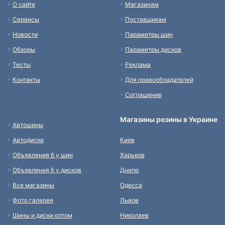
О сайте
Магазинам
Сервисы
Поставщикам
Новости
Параметры шин
Обзоры
Параметры дисков
Тесты
Реклама
Контакты
Для правообладателей
Соглашение
Магазины резины в Украине
Автошины
Автодиски
Киев
Объявления б у шин
Харьков
Объявления б у дисков
Днепр
Все магазины
Одесса
Фото галерея
Львов
Шины и диски оптом
Николаев