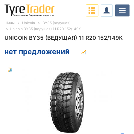
Нави
Шины
Unicoin
BY35 (ведущая)
Unicoin BY35 (ведущая) 11 R20 152/149K
UNICOIN BY35 (ВЕДУЩАЯ) 11 R20 152/149K
нет предложений