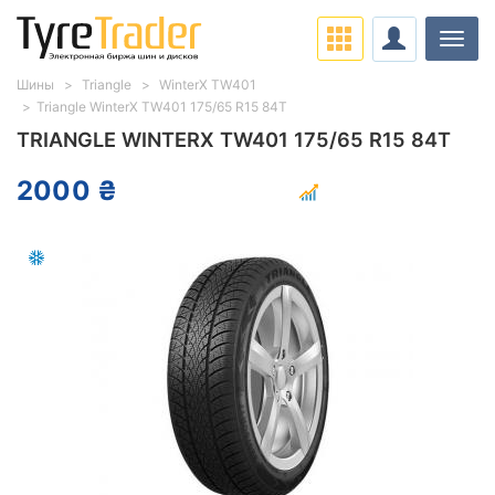
Нави
Шины
Triangle
WinterX TW401
Triangle WinterX TW401 175/65 R15 84T
TRIANGLE WINTERX TW401 175/65 R15 84T
2000 ₴