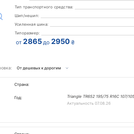
Тип транспортного средства:
Шип/нешип:
Усиленная шина:
Типоразмер:
2865
2950
от
до
₴
ровка:
Страна:
Triangle TR652 195/75 R16C 107/1
Год:
Актуальность
07.08.26