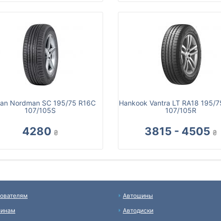
ian Nordman SC 195/75 R16C
Hankook Vantra LT RA18 195/
107/105S
107/105R
4280
3815 - 4505
₴
₴
ователям
Автошины
зинам
Автодиски