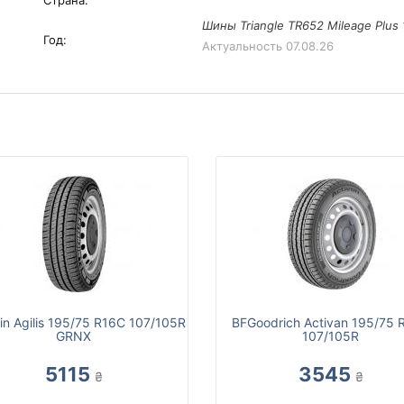
Страна:
Шины Triangle TR652 Mileage Plus 
Год:
Актуальность
07.08.26
in Agilis 195/75 R16C 107/105R
BFGoodrich Activan 195/75 
GRNX
107/105R
5115
3545
₴
₴