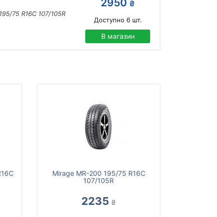
2950
₴
195/75 R16C 107/105R
Доступно
6
шт.
В магазин
R16C
Mirage MR-200 195/75 R16C
107/105R
2235
₴