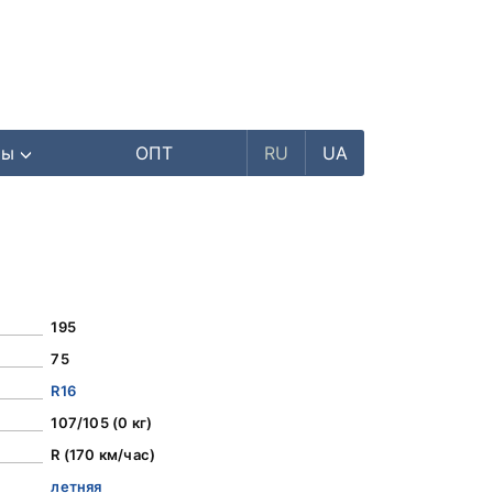
ры
ОПТ
RU
UA
195
75
R16
107/105 (0 кг)
R (170 км/час)
летняя