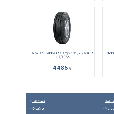
Nokian Hakka C Cargo 195/75 R16C
Nok
107/105S
4485
₴
Главная
Польз
О сайте
Мага