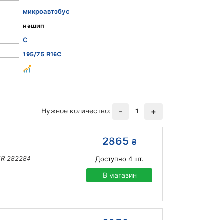
микроавтобус
нешип
C
195/75 R16C
Нужное количество:
1
-
+
2865
₴
05R 282284
Доступно
4
шт.
В магазин