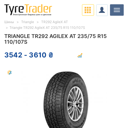
Нави
Шины
Triangle
TR292 AgileX AT
Triangle TR292 AgileX AT 235/75 R15 110/107S
TRIANGLE TR292 AGILEX AT 235/75 R15
110/107S
3542 - 3610 ₴