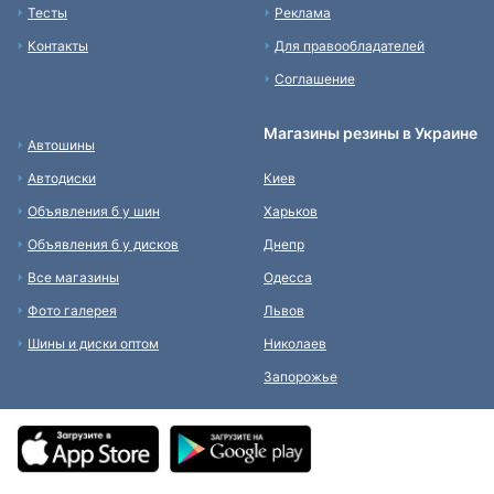
Тесты
Реклама
Контакты
Для правообладателей
Соглашение
Магазины резины в Украине
Автошины
Автодиски
Киев
Объявления б у шин
Харьков
Объявления б у дисков
Днепр
Все магазины
Одесса
Фото галерея
Львов
Шины и диски оптом
Николаев
Запорожье