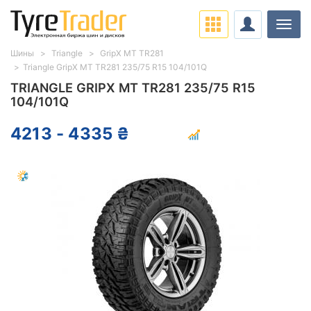
Нави
Шины
Triangle
GripX MT TR281
Triangle GripX MT TR281 235/75 R15 104/101Q
TRIANGLE GRIPX MT TR281 235/75 R15
104/101Q
4213 - 4335 ₴