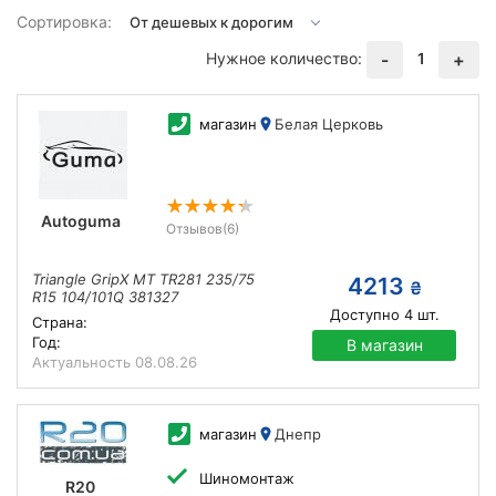
Сортировка:
Нужное количество:
1
-
+
магазин
Белая Церковь
Autoguma
Отзывов
(6)
Triangle GripX MT TR281 235/75
4213
₴
R15 104/101Q 381327
Доступно
4
шт.
Страна:
Год:
В магазин
Актуальность
08.08.26
магазин
Днепр
Шиномонтаж
R20