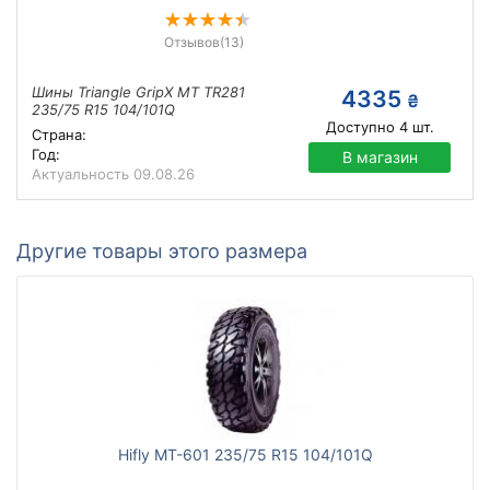
Отзывов
(13)
Шины Triangle GripX MT TR281
4335
₴
235/75 R15 104/101Q
Доступно
4
шт.
Страна:
Год:
В магазин
Актуальность
09.08.26
Другие товары этого размера
Hifly MT-601 235/75 R15 104/101Q