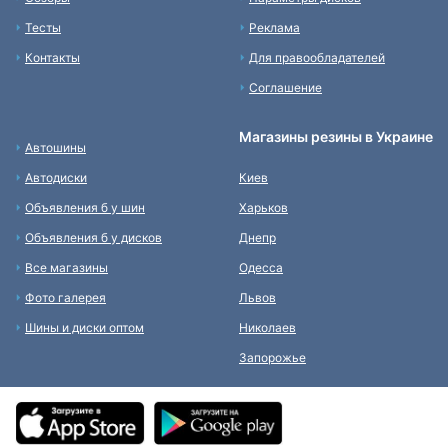
Тесты
Реклама
Контакты
Для правообладателей
Соглашение
Магазины резины в Украине
Автошины
Автодиски
Киев
Объявления б у шин
Харьков
Объявления б у дисков
Днепр
Все магазины
Одесса
Фото галерея
Львов
Шины и диски оптом
Николаев
Запорожье