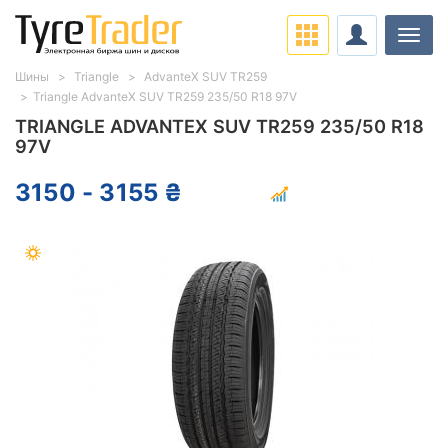
Нави
Шины
Triangle
AdvanteX SUV TR259
Triangle AdvanteX SUV TR259 235/50 R18 97V
TRIANGLE ADVANTEX SUV TR259 235/50 R18
97V
3150 - 3155 ₴