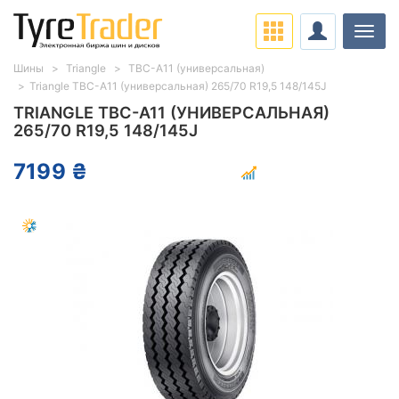
Нави
Шины
Triangle
TBC-A11 (универсальная)
Triangle TBC-A11 (универсальная) 265/70 R19,5 148/145J
TRIANGLE TBC-A11 (УНИВЕРСАЛЬНАЯ)
265/70 R19,5 148/145J
7199 ₴