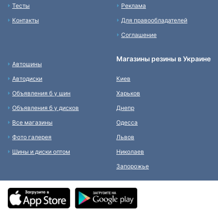
Тесты
Реклама
Контакты
Для правообладателей
Соглашение
Магазины резины в Украине
Автошины
Автодиски
Киев
Объявления б у шин
Харьков
Объявления б у дисков
Днепр
Все магазины
Одесса
Фото галерея
Львов
Шины и диски оптом
Николаев
Запорожье