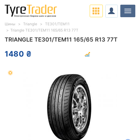
Нави
Шины
Triangle
TE301/TEM11
Triangle TE301/TEM11 165/65 R13 77T
TRIANGLE TE301/TEM11 165/65 R13 77T
1480 ₴