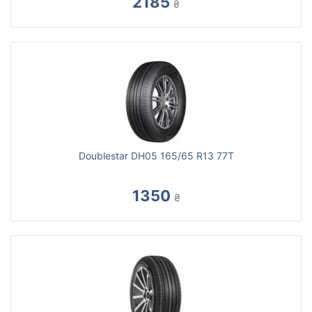
2185
₴
Doublestar DH05 165/65 R13 77T
1350
₴