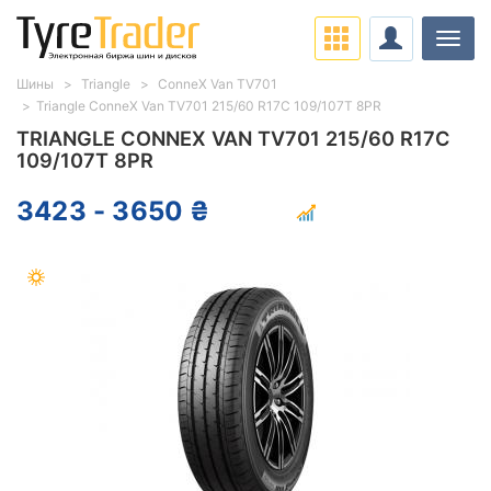
Нави
Шины
Triangle
ConneX Van TV701
Triangle ConneX Van TV701 215/60 R17C 109/107T 8PR
TRIANGLE CONNEX VAN TV701 215/60 R17C
109/107T 8PR
3423 - 3650 ₴