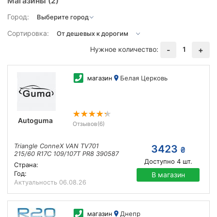
Магазины
(2)
Город:
Сортировка:
Нужное количество:
1
-
+
магазин
Белая Церковь
Autoguma
Отзывов
(6)
Triangle ConneX VAN TV701
3423
₴
215/60 R17C 109/107T PR8 390587
Доступно
4
шт.
Страна:
Год:
В магазин
Актуальность
06.08.26
магазин
Днепр