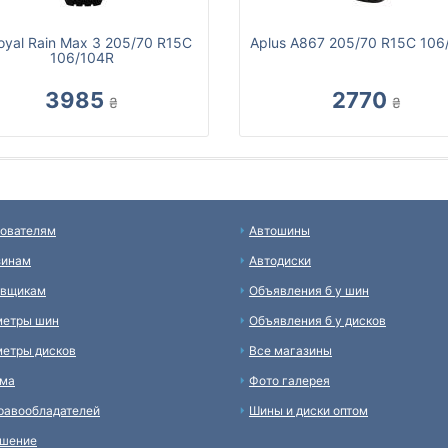
oyal Rain Max 3 205/70 R15C
Aplus A867 205/70 R15C 106
106/104R
3985
2770
₴
₴
ователям
Автошины
зинам
Автодиски
авщикам
Объявления б у шин
метры шин
Объявления б у дисков
етры дисков
Все магазины
ама
Фото галерея
равообладателей
Шины и диски оптом
ашение