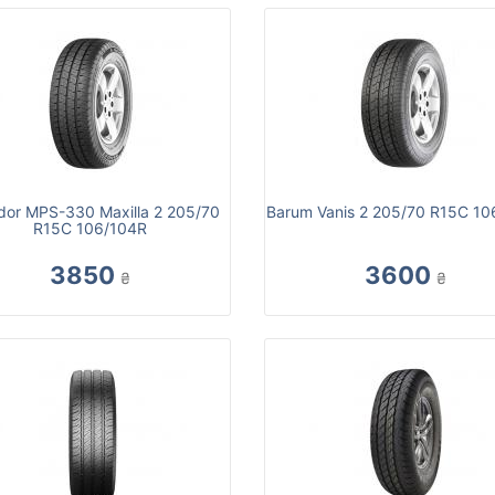
dor MPS-330 Maxilla 2 205/70
Barum Vanis 2 205/70 R15C 10
R15C 106/104R
3850
3600
₴
₴