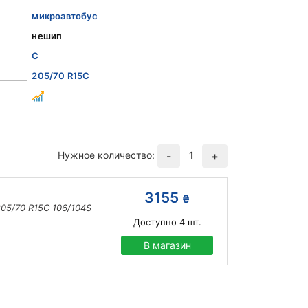
микроавтобус
нешип
C
205/70 R15C
Нужное количество:
1
-
+
3155
₴
05/70 R15C 106/104S
Доступно
4
шт.
В магазин