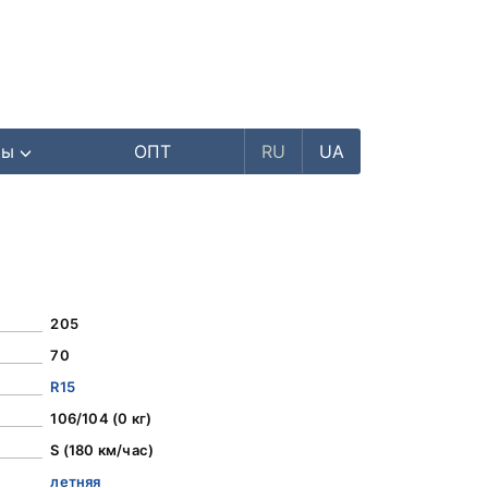
ры
ОПТ
RU
UA
205
70
R15
106/104 (0 кг)
S (180 км/час)
летняя