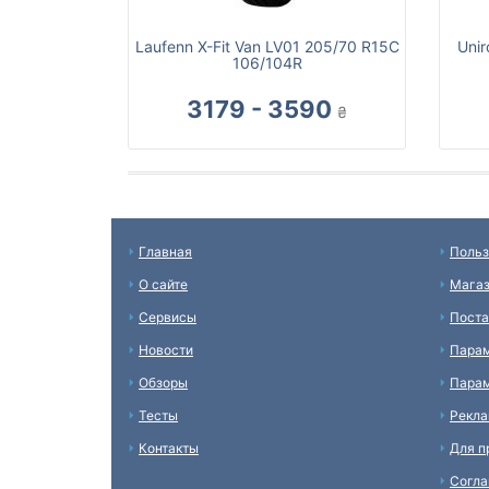
Laufenn X-Fit Van LV01 205/70 R15C
Unir
106/104R
3179 - 3590
₴
Главная
Польз
О сайте
Мага
Сервисы
Пост
Новости
Пара
Обзоры
Парам
Тесты
Рекл
Контакты
Для п
Согл