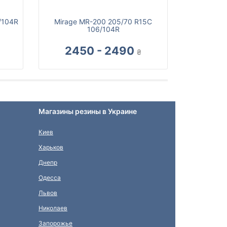
/104R
Mirage MR-200 205/70 R15C
106/104R
2450 - 2490
₴
Магазины резины в Украине
Киев
Харьков
Днепр
Одесса
Львов
Николаев
Запорожье