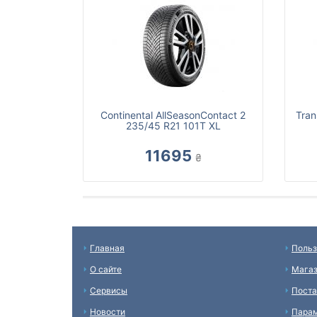
Continental AllSeasonContact 2
Tran
235/45 R21 101T XL
11695
₴
Главная
Польз
О сайте
Мага
Сервисы
Пост
Новости
Пара