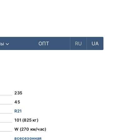
ры
ОПТ
RU
UA
235
45
R21
101 (825 кг)
W (270 км/час)
всесезонная