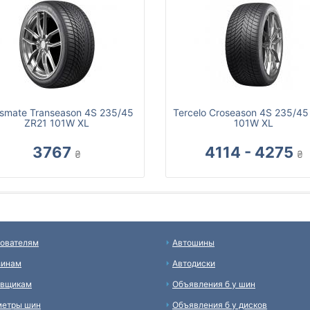
smate Transeason 4S 235/45
Tercelo Croseason 4S 235/45
ZR21 101W XL
101W XL
3767
4114 - 4275
₴
₴
ователям
Автошины
зинам
Автодиски
авщикам
Объявления б у шин
метры шин
Объявления б у дисков