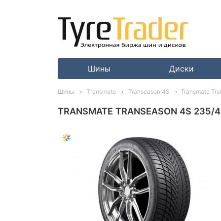
Шины
Диски
Шины
Transmate
Transeason 4S
Transmate Tr
TRANSMATE TRANSEASON 4S 235/4