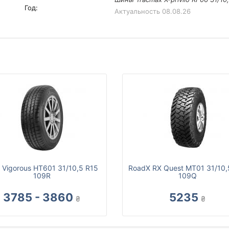
Год:
Актуальность
08.08.26
y Vigorous HT601 31/10,5 R15
RoadX RX Quest MT01 31/10,
109R
109Q
3785 - 3860
5235
₴
₴