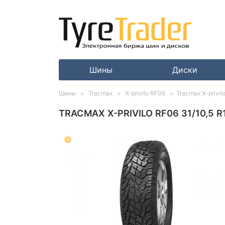
Шины
Диски
Шины
Tracmax
X-privilo RF06
Tracmax X-privil
TRACMAX X-PRIVILO RF06 31/10,5 R