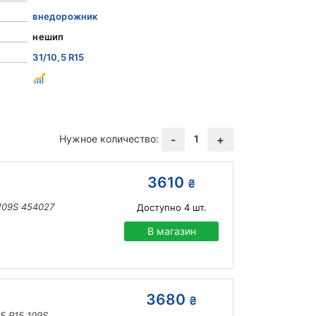
внедорожник
нешип
31/10,5 R15
Нужное количество:
1
-
+
3610
₴
 109S 454027
Доступно
4
шт.
В магазин
3680
₴
,5 R15 109S