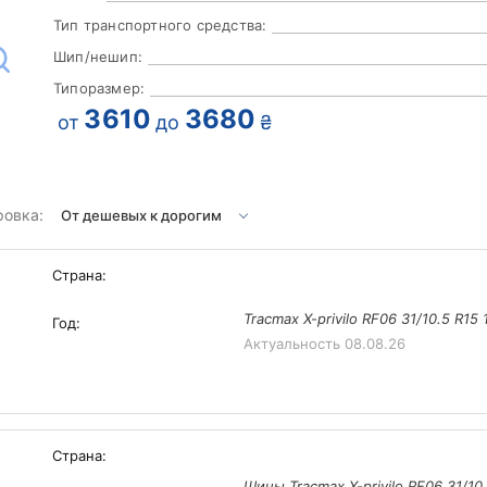
Тип транспортного средства:
Шип/нешип:
Типоразмер:
3610
3680
от
до
₴
ровка:
Страна:
Tracmax X-privilo RF06 31/10.5 R15
Год:
Актуальность
08.08.26
Страна:
Шины Tracmax X-privilo RF06 31/10