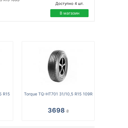
Доступно
4
шт.
В магазин
5 R15
Torque TQ-HT701 31/10,5 R15 109R
3698
₴