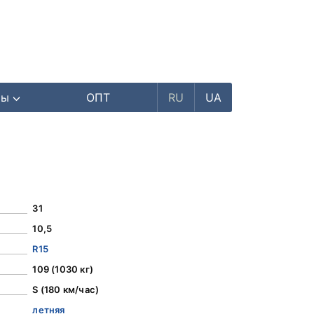
ры
ОПТ
RU
UA
31
10,5
R15
109 (1030 кг)
S (180 км/час)
летняя