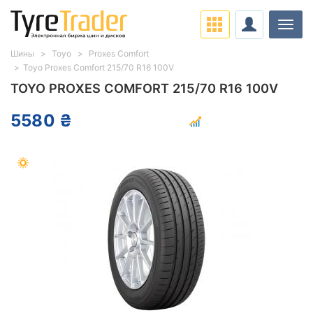
Нави
Шины
Toyo
Proxes Comfort
Toyo Proxes Comfort 215/70 R16 100V
TOYO PROXES COMFORT 215/70 R16 100V
5580 ₴