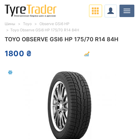
Нави
Шины
Toyo
Observe GSi6 HP
Toyo Observe GSi6 HP 175/70 R14 84H
TOYO OBSERVE GSI6 HP 175/70 R14 84H
1800 ₴