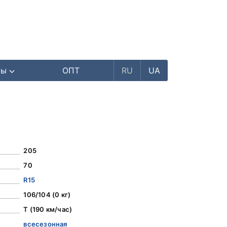
ры
ОПТ
RU
UA
205
70
R15
106/104 (0 кг)
T (190 км/час)
всесезонная