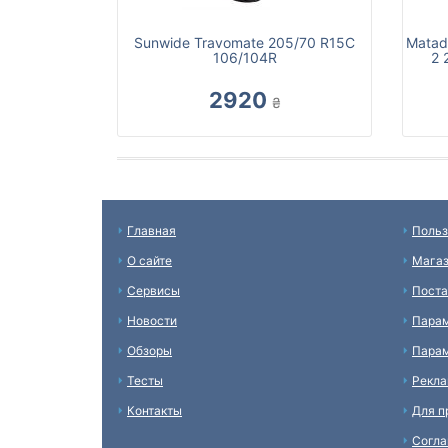
Sunwide Travomate 205/70 R15C
Matad
106/104R
2 
2920
₴
Главная
Польз
О сайте
Мага
Сервисы
Пост
Новости
Пара
Обзоры
Парам
Тесты
Рекл
Контакты
Для п
Согл