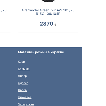
5/70
Grenlander GreenTour A/S 205/70
R15C 106/104R
2870
₴
Магазины резины в Украине
Киев
Харьков
Днепр
Одесса
Львов
Николаев
Запорожье