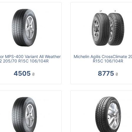
or MPS-400 Variant All Weather
Michelin Agilis CrossClimate 
2 205/70 R15C 106/104R
R15C 106/104R
4505
8775
₴
₴