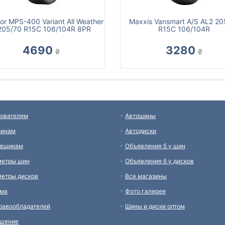
or MPS-400 Variant All Weather
Maxxis Vansmart A/S AL2 20
205/70 R15C 106/104R 8PR
R15C 106/104R
4690
3280
₴
₴
ователям
Автошины
зинам
Автодиски
авщикам
Объявления б у шин
метры шин
Объявления б у дисков
етры дисков
Все магазины
ама
Фото галерея
равообладателей
Шины и диски оптом
ашение