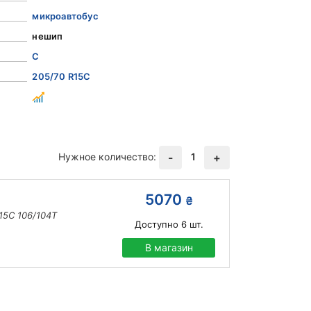
микроавтобус
нешип
C
205/70 R15C
Нужное количество:
1
-
+
5070
₴
15C 106/104T
Доступно
6
шт.
В магазин