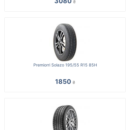
3080
₴
Premiorri Solazo 195/55 R15 85H
1850
₴