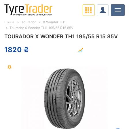
Нави
Шины
Tourador
X Wonder TH1
Tourador X Wonder TH1 195/55 R15 85V
TOURADOR X WONDER TH1 195/55 R15 85V
1820 ₴