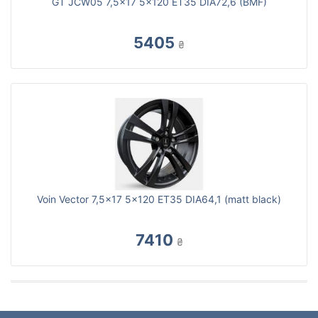
GT JCW05 7,5x17 5x120 ET35 DIA72,6 (BMF)
5405
₴
Voin Vector 7,5x17 5x120 ET35 DIA64,1 (matt black)
7410
₴