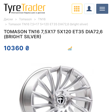
Нави
Диски
Tomason
TN16
Tomason TN16 7,5x17 5x120 ET35 DIA72,6 (bright silver)
TOMASON TN16 7,5X17 5X120 ET35 DIA72,6
(BRIGHT SILVER)
10360 ₴