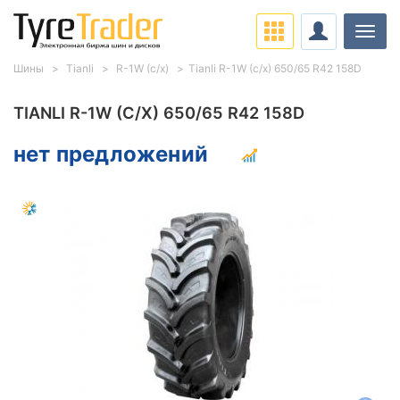
Нави
Шины
Tianli
R-1W (с/х)
Tianli R-1W (с/х) 650/65 R42 158D
TIANLI R-1W (С/Х) 650/65 R42 158D
нет предложений