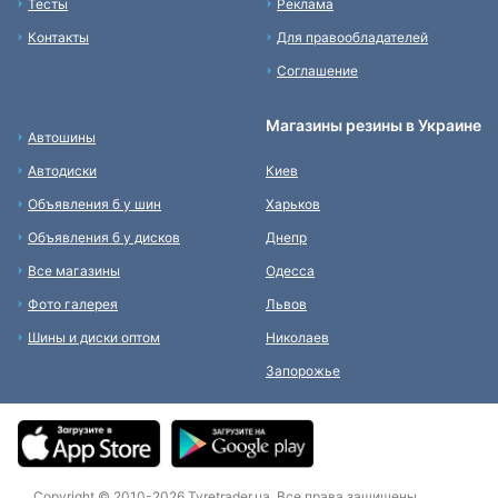
Тесты
Реклама
Контакты
Для правообладателей
Соглашение
Магазины резины в Украине
Автошины
Автодиски
Киев
Объявления б у шин
Харьков
Объявления б у дисков
Днепр
Все магазины
Одесса
Фото галерея
Львов
Шины и диски оптом
Николаев
Запорожье
Copyright © 2010-2026 Tyretrader.ua. Все права защищены.