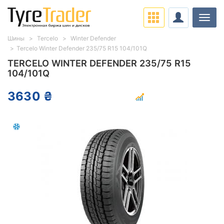
Нави
Шины
Tercelo
Winter Defender
Tercelo Winter Defender 235/75 R15 104/101Q
TERCELO WINTER DEFENDER 235/75 R15
104/101Q
3630 ₴