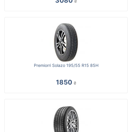
3080
₴
Premiorri Solazo 195/55 R15 85H
1850
₴