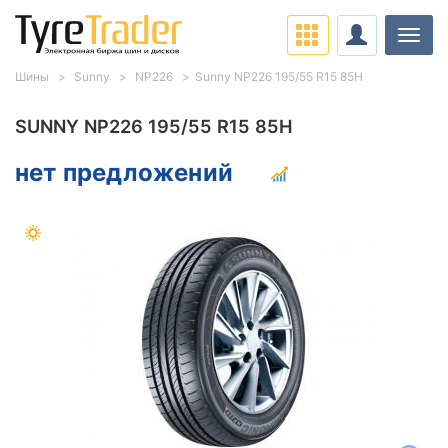
Нави
Шины
Sunny
NP226
Sunny NP226 195/55 R15 85H
SUNNY NP226 195/55 R15 85H
нет предложений