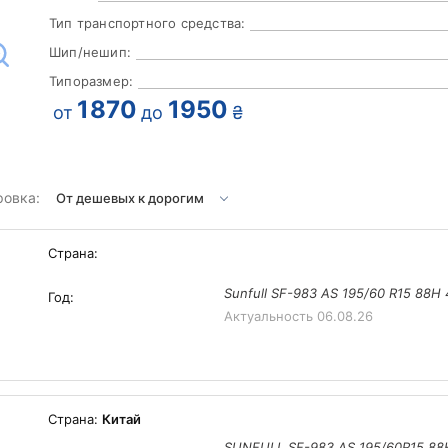
Тип транспортного средства:
Шип/нешип:
Типоразмер:
1870
1950
от
до
₴
ровка:
Страна:
Sunfull SF-983 AS 195/60 R15 88H
Год:
Актуальность
06.08.26
Страна:
Китай
SUNFULL SF-983 AS 195/60R15 88