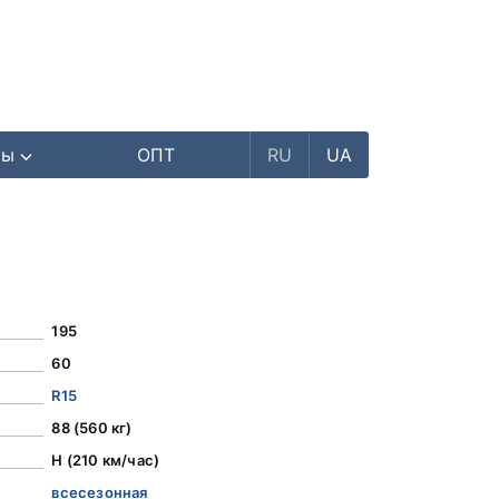
ры
ОПТ
RU
UA
195
60
R15
88 (560 кг)
H (210 км/час)
всесезонная