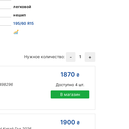
легковой
нешип
195/60 R15
Нужное количество:
1
-
+
1870
₴
 498296
Доступно
4
шт.
В магазин
1900
₴
H Китай Год 2026