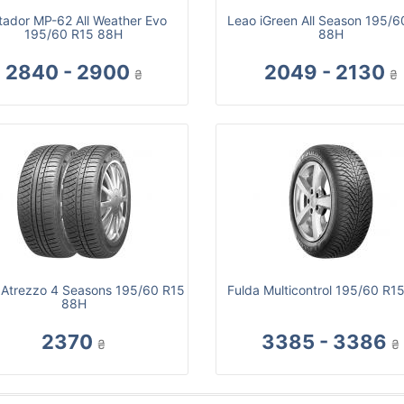
ador MP-62 All Weather Evo
Leao iGreen All Season 195/6
195/60 R15 88H
88H
2840 - 2900
2049 - 2130
₴
₴
n Atrezzo 4 Seasons 195/60 R15
Fulda Multicontrol 195/60 R1
88H
2370
3385 - 3386
₴
₴