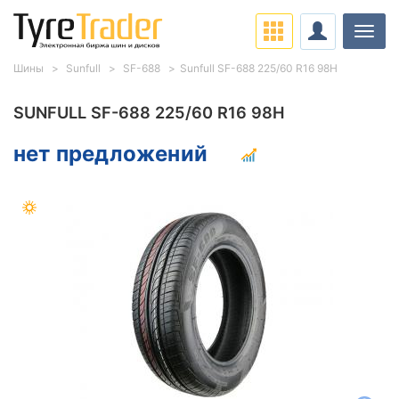
Нави
Шины
Sunfull
SF-688
Sunfull SF-688 225/60 R16 98H
SUNFULL SF-688 225/60 R16 98H
нет предложений