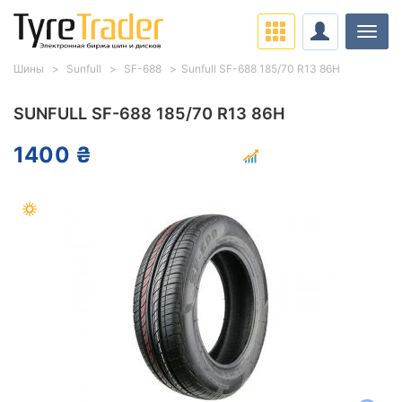
Нави
Шины
Sunfull
SF-688
Sunfull SF-688 185/70 R13 86H
SUNFULL SF-688 185/70 R13 86H
1400 ₴