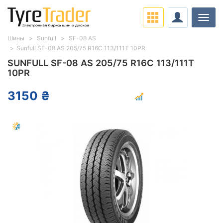
Нави
Шины
Sunfull
SF-08 AS
Sunfull SF-08 AS 205/75 R16C 113/111T 10PR
SUNFULL SF-08 AS 205/75 R16C 113/111T
10PR
3150 ₴