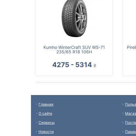
Kumho WinterCraft SUV WS-71
Pire
235/65 R18 106H
4275 - 5314
₴
Главная
Польз
О сайте
Мага
Сервисы
Пост
Новости
Пара