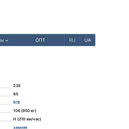
ры
ОПТ
RU
UA
235
65
R18
106 (950 кг)
H (210 км/час)
зимняя