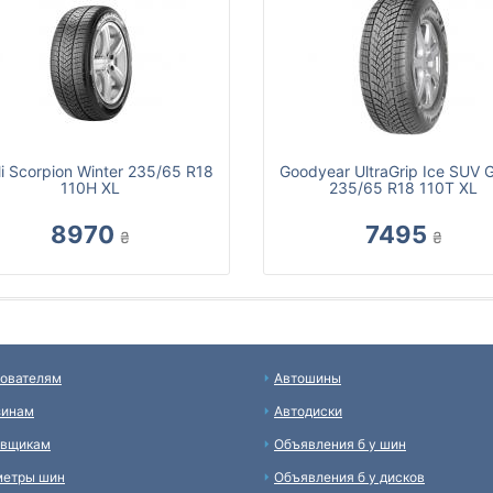
lli Scorpion Winter 235/65 R18
Goodyear UltraGrip Ice SUV 
110H XL
235/65 R18 110T XL
8970
7495
₴
₴
ователям
Автошины
зинам
Автодиски
авщикам
Объявления б у шин
метры шин
Объявления б у дисков