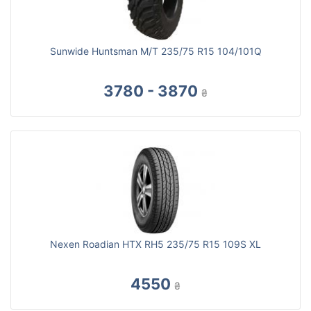
Sunwide Huntsman M/T 235/75 R15 104/101Q
3780 - 3870
₴
Nexen Roadian HTX RH5 235/75 R15 109S XL
4550
₴