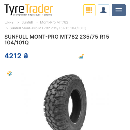
Нави
Шины
Sunfull
Mont-Pro MT782
Sunfull Mont-Pro MT782 235/75 R15 104/101Q
SUNFULL MONT-PRO MT782 235/75 R15
104/101Q
4212 ₴