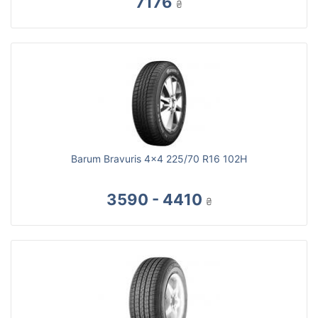
7176
₴
Barum Bravuris 4x4 225/70 R16 102H
3590 - 4410
₴