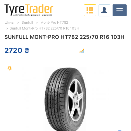
Нави
Шины
Sunfull
Mont-Pro HT782
Sunfull Mont-Pro HT782 225/70 R16 103H
SUNFULL MONT-PRO HT782 225/70 R16 103H
2720 ₴