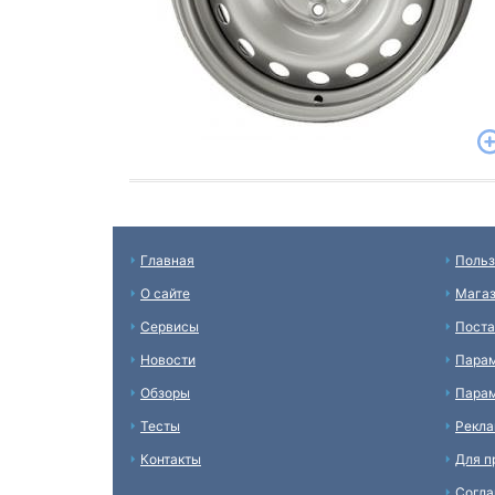
Главная
Польз
О сайте
Мага
Сервисы
Пост
Новости
Пара
Обзоры
Парам
Тесты
Рекл
Контакты
Для п
Согл