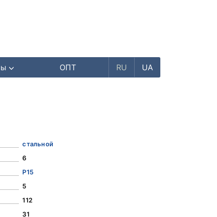
ры
ОПТ
RU
UA
стальной
6
Р15
5
112
31