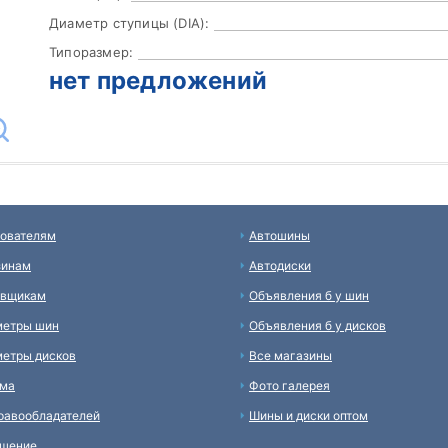
Диаметр ступицы (DIA):
Типоразмер:
нет предложений
ователям
Автошины
зинам
Автодиски
авщикам
Объявления б у шин
метры шин
Объявления б у дисков
етры дисков
Все магазины
ама
Фото галерея
равообладателей
Шины и диски оптом
ашение